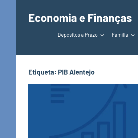
Saltar
para
Economia e Finanças
o
Depósitos
conteúdo
a
Depósitos a Prazo
Família
Prazo,
IRS,
Finanças
Pessoais,
Etiqueta:
PIB Alentejo
Calendários