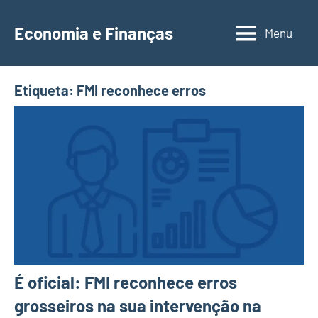
Saltar
para
Economia e Finanças
Menu
Depósitos
o
a
conteúdo
Prazo,
Etiqueta:
FMI reconhece erros
IRS,
Finanças
Pessoais,
Calendários
É oficial: FMI reconhece erros
grosseiros na sua intervenção na