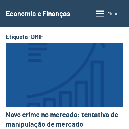
Saltar
para
Economia e Finanças
Menu
Depósitos
o
a
conteúdo
Prazo,
Etiqueta:
DMIF
IRS,
Finanças
Pessoais,
Calendários
Novo crime no mercado: tentativa de
manipulação de mercado