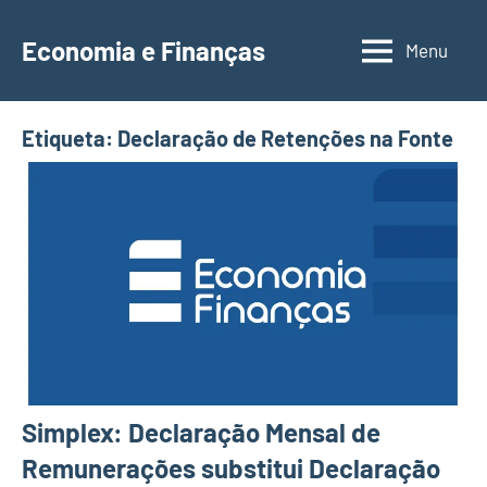
Saltar
para
Economia e Finanças
Menu
Depósitos
o
a
conteúdo
Prazo,
Etiqueta:
Declaração de Retenções na Fonte
IRS,
Finanças
Pessoais,
Calendários
Simplex: Declaração Mensal de
Remunerações substitui Declaração