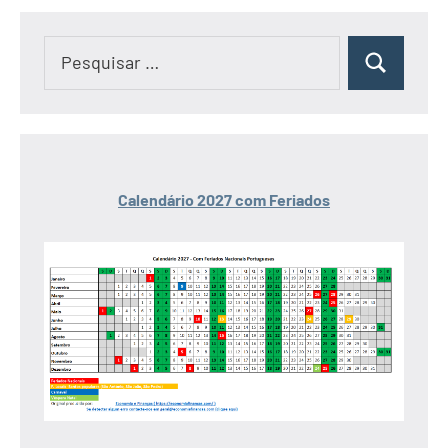
Pesquisar
Pesquisar
por:
Calendário 2027 com Feriados