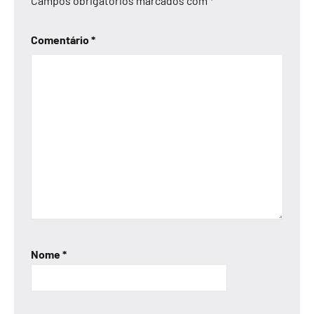
Campos obrigatórios marcados com
*
Comentário
*
Nome
*