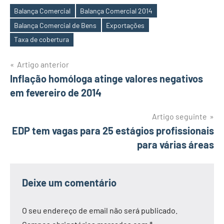
Balança Comercial
Balança Comercial 2014
Balança Comercial de Bens
Exportações
Etiquetas
Taxa de cobertura
Navegação
Artigo anterior
Inflação homóloga atinge valores negativos
de
em fevereiro de 2014
artigos
Artigo seguinte
EDP tem vagas para 25 estágios profissionais
para várias áreas
Deixe um comentário
O seu endereço de email não será publicado.