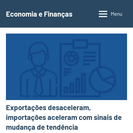
Saltar
para
Economia e Finanças
Menu
Depósitos
o
a
conteúdo
Prazo,
IRS,
Finanças
Pessoais,
Calendários
Exportações desaceleram,
importações aceleram com sinais de
mudança de tendência