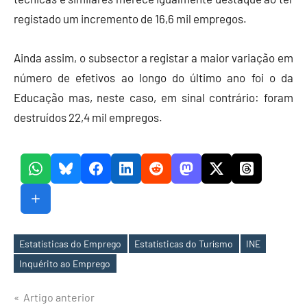
registado um incremento de 16,6 mil empregos.
Ainda assim, o subsector a registar a maior variação em
número de efetivos ao longo do último ano foi o da
Educação mas, neste caso, em sinal contrário: foram
destruídos 22,4 mil empregos.
Estatísticas do Emprego
Estatísticas do Turísmo
INE
Etiquetas
Inquérito ao Emprego
Navegação
Artigo anterior