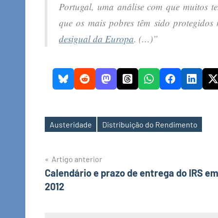
Portugal, uma análise com que muitos te
que os mais pobres têm sido protegido
desigual da Europa
. (…)”
Austeridade
Distribuição do Rendimento
Etiquetas
Navegação
Artigo anterior
Calendário e prazo de entrega do IRS e
de
2012
artigos