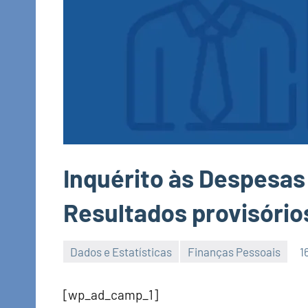
Inquérito às Despesas 
Resultados provisórios
Dados e Estatísticas
Finanças Pessoais
1
Economia
e
[wp_ad_camp_1]
Finanças