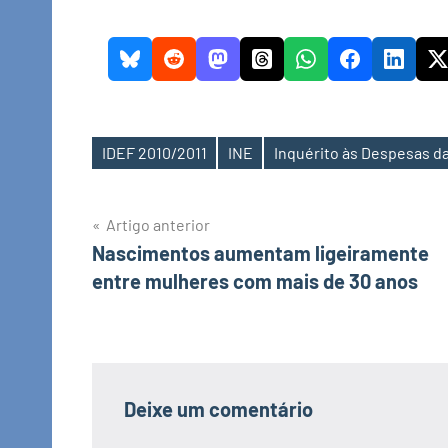
IDEF 2010/2011
INE
Inquérito às Despesas da
Etiquetas
Navegação
Artigo anterior
Nascimentos aumentam ligeiramente
de
entre mulheres com mais de 30 anos
artigos
Deixe um comentário