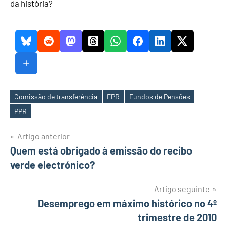
da história?
Comissão de transferência
FPR
Fundos de Pensões
Etiquetas
PPR
Navegação
Artigo anterior
Quem está obrigado à emissão do recibo
de
verde electrónico?
artigos
Artigo seguinte
Desemprego em máximo histórico no 4º
trimestre de 2010