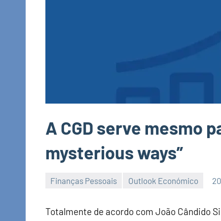
A CGD serve mesmo pa
mysterious ways”
Finanças Pessoais
Outlook Económico
20
Economia
e
Totalmente de acordo com João Cândido Si
Finanças