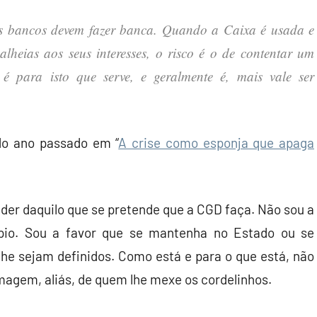
os bancos devem fazer banca. Quando a Caixa é usada e
eias aos seus interesses, o risco é o de contentar um
 é para isto que serve, e geralmente é, mais vale ser
do ano passado em “
A crise como esponja que apaga
der daquilo que se pretende que a CGD faça. Não sou a
cípio. Sou a favor que se mantenha no Estado ou se
lhe sejam definidos. Como está e para o que está, não
magem, aliás, de quem lhe mexe os cordelinhos.