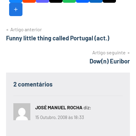
Navegação
Artigo anterior
Funny little thing called Portugal (act.)
de
artigos
Artigo seguinte
Dow(n) Euribor
2 comentários
JOSÉ MANUEL ROCHA
diz:
15 Outubro, 2008 às 18:33