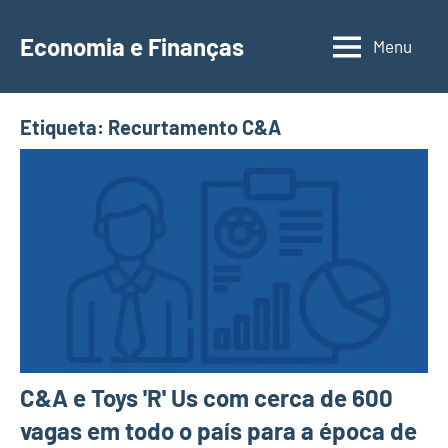
Saltar
para
Economia e Finanças
Menu
Depósitos
o
a
conteúdo
Prazo,
Etiqueta:
Recurtamento C&A
IRS,
Finanças
Pessoais,
Calendários
C&A e Toys 'R' Us com cerca de 600
vagas em todo o país para a época de