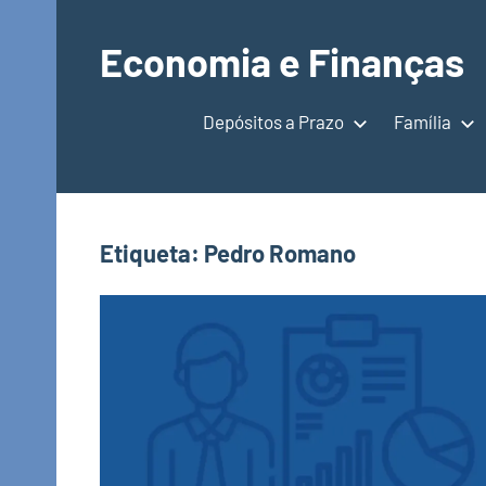
Saltar
para
Economia e Finanças
o
Depósitos
conteúdo
a
Depósitos a Prazo
Família
Prazo,
IRS,
Finanças
Pessoais,
Etiqueta:
Pedro Romano
Calendários