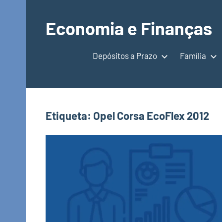
Saltar
para
Economia e Finanças
o
Depósitos
conteúdo
a
Depósitos a Prazo
Família
Prazo,
IRS,
Finanças
Pessoais,
Etiqueta:
Opel Corsa EcoFlex 2012
Calendários