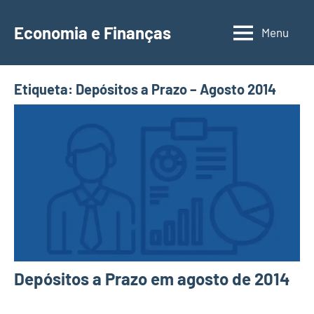
Saltar
para
Economia e Finanças
Menu
Depósitos
o
a
conteúdo
Prazo,
Etiqueta:
Depósitos a Prazo – Agosto 2014
IRS,
Finanças
Pessoais,
Calendários
Depósitos a Prazo em agosto de 2014