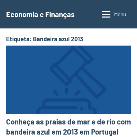
Saltar
para
Economia e Finanças
Menu
Depósitos
o
a
conteúdo
Prazo,
Etiqueta:
Bandeira azul 2013
IRS,
Finanças
Pessoais,
Calendários
Conheça as praias de mar e de rio com
bandeira azul em 2013 em Portugal