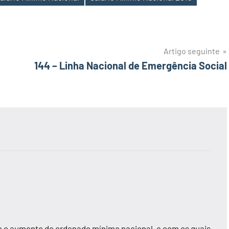
Artigo seguinte
144 – Linha Nacional de Emergência Social
bre o aumento do ordenado mínimo nacional, e com os quais