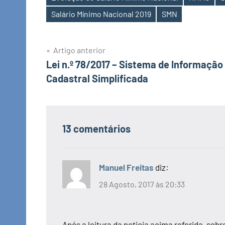
Etiquetas
Salário Mínimo Nacional 2019
SMN
Navegação
Artigo anterior
Lei n.º 78/2017 – Sistema de Informação
de
Cadastral Simplificada
artigos
13 comentários
Manuel Freitas
diz:
28 Agosto, 2017 às 20:33
Após a leitura da noticia acima referida, so